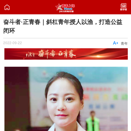

奋斗者·正青春｜斜杠青年授人以渔，打造公益
闭环
2022-09-22

青年