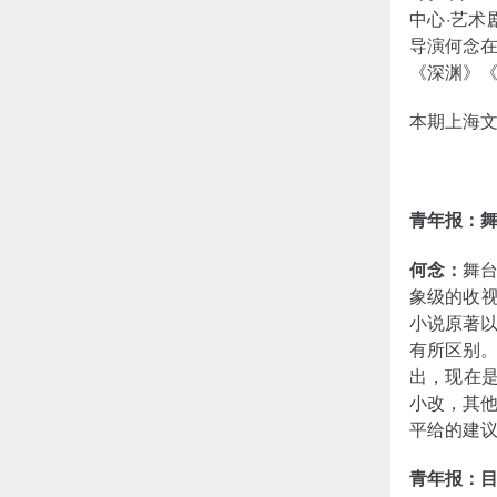
中心·艺
导演何念
《深渊》《
本期上海文
青年报：
何念：
舞
象级的收视
小说原著
有所区别。
出，现在是
小改，其
平给的建
青年报：