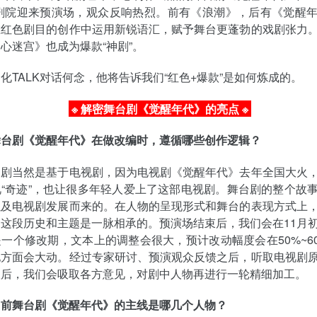
术剧院迎来预演场，观众反响热烈。前有《浪潮》，后有《觉醒
在红色剧目的创作中运用新锐语汇，赋予舞台更蓬勃的戏剧张力
心迷宫》也成为爆款“神剧”。
化TALK对话何念，他将告诉我们“红色+爆款”是如何炼成的。
※
解密舞台剧《觉醒年代》的亮点
※
舞台剧《觉醒年代》在做改编时，遵循哪些创作逻辑？
台剧当然是基于电视剧，因为电视剧《觉醒年代》去年全国大火
“奇迹”，也让很多年轻人爱上了这部电视剧。舞台剧的整个故
以及电视剧发展而来的。在人物的呈现形式和舞台的表现方式上
这段历史和主题是一脉相承的。预演场结束后，我们会在11月
一个修改期，文本上的调整会很大，预计改动幅度会在50%~6
他方面会大动。经过专家研讨、预演观众反馈之后，听取电视剧
议后，我们会吸取各方意见，对剧中人物再进行一轮精细加工。
目前舞台剧《觉醒年代》的主线是哪几个人物？