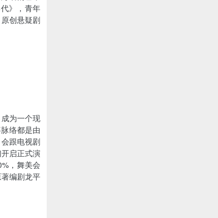
年代》，青年
。原创悬疑剧
，成为一个现
事脉络都是由
，会跟电视剧
初开启正式演
0%，舞美会
原著编剧龙平