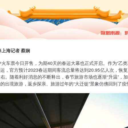
春上海记者 蔡娴
除夕火车票今日开售，为期40天的春运大幕也正式开启。作为“乙类
运，官方预计2023春运期间客流总量将达到20.95亿人次，恢复至
右。随着利好消息的不断释出，春节旅游市场也逐渐“升温”，加
的出境旅游，返乡探亲、旅游过年的“大迁徙”景象仿佛回到了疫