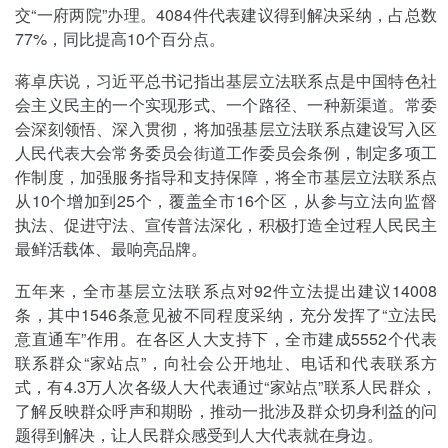
交“一府两院”办理。4084件代表建议得到解决采纳，占总数
77%，同比提高10个百分点。
蒋卓庆说，习近平总书记指出基层立法联系点是中国特色社
会主义民主的一个实现形式、一个路径、一种新渠道。常委
会深刻领悟、深入贯彻，将加强基层立法联系点建设写入区
人民代表大会常务委员会街道工作委员会条例，制定多项工
作制度，加强服务指导和支持保障，将全市基层立法联系点
从10个增加到25个，覆盖全市16个区，从参与立法向监督
执法、促进守法、宣传普法深化，积极打造全过程人民民主
最鲜活载体、最响亮品牌。
五年来，全市基层立法联系点对92件立法提出建议14008
条，其中1546条意见被不同程度采纳，充分发挥了“立法民
意直通车”作用。在各区人大支持下，全市建成5552个代表
联系群众“家站点”，向社会公开地址、电话和代表联系方
式，有4.3万人次各级人大代表通过“家站点”联系人民群众，
了解反映群众呼声和期盼，推动一批涉及群众切身利益的问
题得到解决，让人民群众感受到人大代表就在身边。