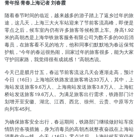
青年报·青春上海记者 刘春霞
随着春节时间的临近，越来越多的游子踏上了返乡过年的旅
途，这几天，上海三大火车站迎来了节前客流高峰，即便是
零点之后，候车室内仍有许多旅客等候检票上车。身高1.92
米的高朝杰是上海华铁旅客服务有限公司为数不多的00后消
毒员，在旅客看不见的地方，他和同事们默默地为春运保驾
护航，“今年的春运很热闹，回家过年的旅客很多，能为大家
守护回家路，我觉得很有成就感！”高朝杰说。
今天已是腊月廿五，春运节前客流这几天会逐渐走高，预计
今日（16日）上海地区铁路发送旅客将达33万人，其中，上
海站发送旅客9.6万人、上海南站发送旅客3.8万人、上海虹
桥站发送旅客19.6万人。为满足旅客出行需求，铁路部门计
划增开至安徽、湖北、江西、西北、徐州、云贵、中原等方
向列车45列。
为确保旅客安全出行，春运期间，铁路部门继续做好站车疫
情防控各项措施，身为消毒员的高朝杰就整夜奋战在上海站
消毒作业一线。今天（16日）零点过后，上海站候车室仍有