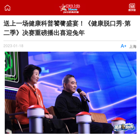

送上一场健康科普饕餮盛宴！《健康脱口秀·第
二季》决赛重磅播出喜迎兔年
2023-01-18

上海