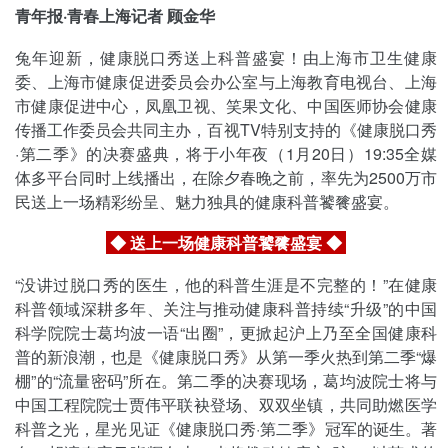
青年报·青春上海记者 顾金华
兔年迎新，健康脱口秀送上科普盛宴！由上海市卫生健康
委、上海市健康促进委员会办公室与上海教育电视台、上海
市健康促进中心，凤凰卫视、笑果文化、中国医师协会健康
传播工作委员会共同主办，百视TV特别支持的《健康脱口秀
·第二季》的决赛盛典，将于小年夜（1月20日）19:35全媒
体多平台同时上线播出，在除夕春晚之前，率先为2500万市
民送上一场精彩纷呈、魅力独具的健康科普饕餮盛宴。
◆ 送上一场健康科普饕餮盛宴
◆
“没讲过脱口秀的医生，他的科普生涯是不完整的！”在健康
科普领域深耕多年、关注与推动健康科普持续“升级”的中国
科学院院士葛均波一语“出圈”，更掀起沪上乃至全国健康科
普的新浪潮，也是《健康脱口秀》从第一季火热到第二季“爆
棚”的“流量密码”所在。第二季的决赛现场，葛均波院士将与
中国工程院院士贾伟平联袂登场、双双坐镇，共同助燃医学
科普之光，星光见证《健康脱口秀·第二季》冠军的诞生。著