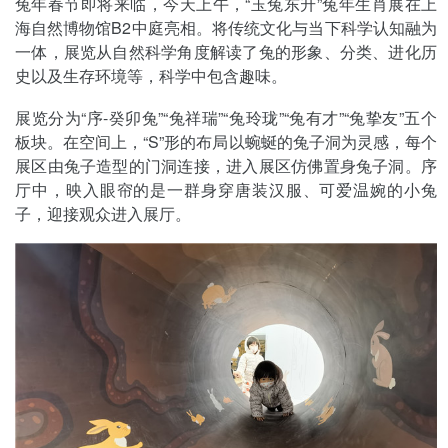
兔年春节即将来临，今天上午，“玉兔东升”兔年生肖展在上
海自然博物馆B2中庭亮相。将传统文化与当下科学认知融为
一体，展览从自然科学角度解读了兔的形象、分类、进化历
史以及生存环境等，科学中包含趣味。
展览分为“序-癸卯兔”“兔祥瑞”“兔玲珑”“兔有才”“兔挚友”五个
板块。在空间上，“S”形的布局以蜿蜒的兔子洞为灵感，每个
展区由兔子造型的门洞连接，进入展区仿佛置身兔子洞。序
厅中，映入眼帘的是一群身穿唐装汉服、可爱温婉的小兔
子，迎接观众进入展厅。