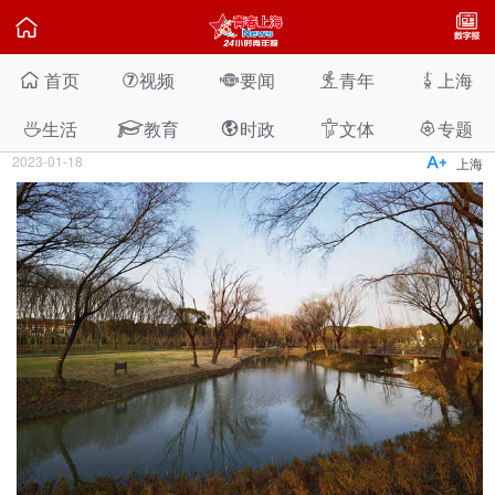

首页
视频
要闻
青年
上海

⑦



春节前最后一座，普陀春光公园又为环城生态公
园带串起一环
生活
教育
时政
文体
专题





2023-01-18

上海