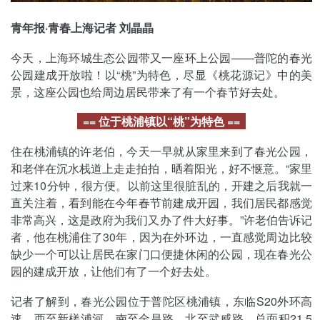
青年报·青春上海记者 刘晶晶
今天，上海环城生态公园带又一座环上公园——普陀的春光
公园建成开放啦！以“桃”为特色，尽显《桃花源记》中的美
景，这座公园也给周边居民带来了有一个春节好去处。
== 位于桃浦镇以“桃”为特色 ==
住在桃浦镇的许老伯，今天一早就从家里来到了春光公园，
和老伴在沉水栈道上走走拍拍，晒着阳光，好不惬意。“家里
过来10分钟，很方便。以前这里很脏乱的，开建之后我就一
直关注着，看到能在今年春节前建成开园，我们居民都感觉
非常高兴，这是政府为我们又办了件大好事。”许老伯告诉记
者，他在桃浦住了30年，因为在外环边，一直感觉周边比较
缺少一个可以让居民在家门口便捷休闲的公园，现在春光公
园的建成开放，让他们有了一个好去处。
记者了解到，春光公园位于普陀区桃浦镇，东临S20外环高
速，西至新槎浦河、南至金昌路、北至武威路，总面积21.5