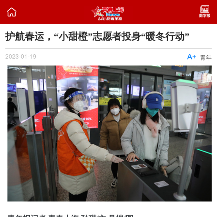

​护航春运，“小甜橙”志愿者投身“暖冬行动”
2023-01-19

青年