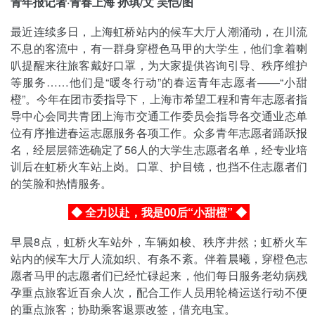
青年报记者·青春上海 孙琪/文 吴恺/图
最近连续多日，上海虹桥站内的候车大厅人潮涌动，在川流
不息的客流中，有一群身穿橙色马甲的大学生，他们拿着喇
叭提醒来往旅客戴好口罩，为大家提供咨询引导、秩序维护
等服务……他们是“暖冬行动”的春运青年志愿者——“小甜
橙”。今年在团市委指导下，上海市希望工程和青年志愿者指
导中心会同共青团上海市交通工作委员会指导各交通业态单
位有序推进春运志愿服务各项工作。众多青年志愿者踊跃报
名，经层层筛选确定了56人的大学生志愿者名单，经专业培
训后在虹桥火车站上岗。口罩、护目镜，也挡不住志愿者们
的笑脸和热情服务。
◆ 全力以赴，我是00后“小甜橙”
◆
早晨8点，虹桥火车站外，车辆如梭、秩序井然；虹桥火车
站内的候车大厅人流如织、有条不紊。伴着晨曦，穿橙色志
愿者马甲的志愿者们已经忙碌起来，他们每日服务老幼病残
孕重点旅客近百余人次，配合工作人员用轮椅运送行动不便
的重点旅客；协助乘客退票改签，借充电宝。