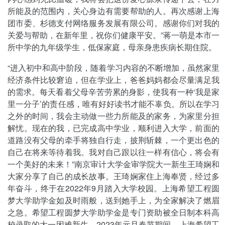
所能及的范围内，关心身边有需要帮助的人。再次感谢上海
团市委、杉德支付网络服务发展有限公司。感谢你们对我的
关爱与帮助，在新年里，祝你们健康平安。”蒋一萌是本市一
所中学的九年级学生，低保家庭，母亲身患疾病长期住院。
“进入初中和高中阶段，随着学习内容的不断增加，虽然家里
经济条件比较窘迫，但在学业上，爸爸妈妈都会尽量满足我
的需求。每天看着父母辛苦劳累的身影，使我有一种‘我是家
里一分子’的责任感，唯有好好读书才能不辜负。所以在学习
之外的时间，我会主动做一些力所能及的家务，为家里分担
解忧。现在的我，已完成高中学业，顺利进入大学，前面的
道路没有父母的牵手将独自行走，披荆斩棘，一个更出色的
自己在将来等待着我。我对自己跟以往一样有信心，将会有
一个美好的未来！”南京审计大学金审学院大一新生王琦娴和
大家分享了自己的成长故事。王琦娴家住上海奉贤，经过多
年奋斗，终于在2022年9月踏入大学校园。上海希望工程圆
梦大学助学金如及时雨般，送到她手上，为全家解决了燃眉
之急。希望工程圆梦大学助学金是专门资助被全日制本科高
校录取的大一困难新生。2023年元旦春节期间，上海希望工