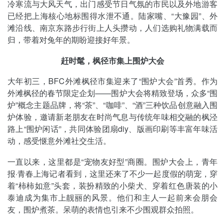
冷寒流与大风天气，出门感受节日气氛的市民以及外地游客
已经把上海核心地标围得水泄不通。陆家嘴、“大豫园”、外
滩沿线、南京东路步行街上人头攒动，人们选购礼物满载而
归，带着对兔年的期盼迎接好年景。
赶时髦，枫径市集上围炉大会
大年初三，BFC外滩枫径市集迎来了“围炉大会”首秀。作为
外滩枫径的春节限定企划——围炉大会将精致登场，众多“围
炉”概念主题品牌，将“茶”、“咖啡”、“酒”三种饮品创意融入围
炉体验，邀请新老朋友在时尚气息与传统年味相交融的枫泾
路上“围炉闲话”，共同体验团扇diy、版画印刷等丰富年味活
动，感受惬意外滩社交生活。
一直以来，这里都是“宠物友好型”商圈。围炉大会上，青年
报·青春上海记者看到，这里还来了不少一起度假的萌宠，穿
着“柿柿如意”头套，装扮精致的小柴犬、穿着红色唐装的小
泰迪成为集市上靓丽的风景。他们和主人一起前来会朋会
友，围炉煮茶。呆萌的表情也引来不少围观群众拍照。