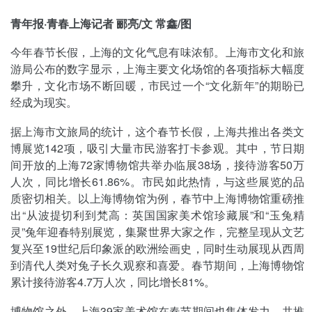
青年报·青春上海记者 郦亮/文 常鑫/图
今年春节长假，上海的文化气息有味浓郁。上海市文化和旅
游局公布的数字显示，上海主要文化场馆的各项指标大幅度
攀升，文化市场不断回暖，市民过一个“文化新年”的期盼已
经成为现实。
据上海市文旅局的统计，这个春节长假，上海共推出各类文
博展览142项，吸引大量市民游客打卡参观。其中，节日期
间开放的上海72家博物馆共举办临展38场，接待游客50万
人次，同比增长61.86%。市民如此热情，与这些展览的品
质密切相关。以上海博物馆为例，春节中上海博物馆重磅推
出“从波提切利到梵高：英国国家美术馆珍藏展”和“玉兔精
灵”兔年迎春特别展览，集聚世界大家之作，完整呈现从文艺
复兴至19世纪后印象派的欧洲绘画史，同时生动展现从西周
到清代人类对兔子长久观察和喜爱。春节期间，上海博物馆
累计接待游客4.7万人次，同比增长81%。
博物馆之外，上海39家美术馆在春节期间也集体发力，共推