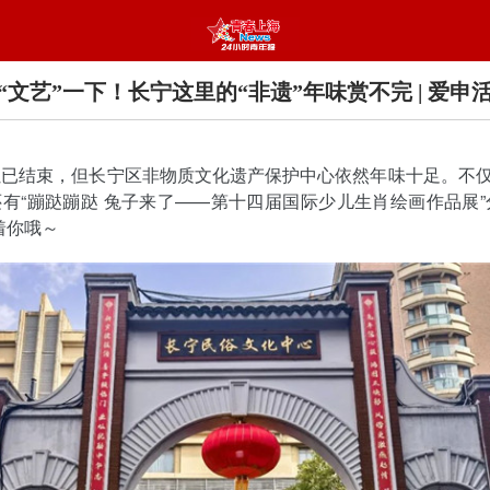
“文艺”一下！长宁这里的“非遗”年味赏不完 | 爱申
虽已结束，但长宁区非物质文化遗产保护中心依然年味十足。不
有“蹦跶蹦跶 兔子来了——第十四届国际少儿生肖绘画作品展”
着你哦～