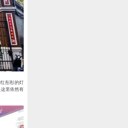
是红彤彤的灯
是这里依然有