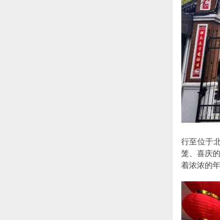
行至位于
笼、喜庆
着浓浓的