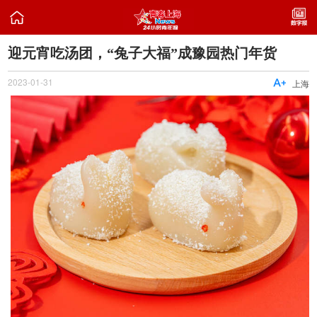

迎元宵吃汤团，“兔子大福”成豫园热门年货
2023-01-31

上海