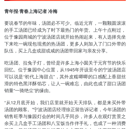
青年报·青春上海记者 冷梅
要说春节的年味，汤团必不可少。临近元宵，一颗颗圆滚滚
的手工汤团已经成为了时下最热门的年货。上午十点刚过，
位于豫园商城的宁波汤团店就开始热闹起来，有人选择先坐
下来吃一碗现包现煮的热汤团，更多人则加入了门口外带的
队伍，买上几盒或甜或咸的汤团带回家与亲友分享。
吃汤团、拉兔子灯，曾经是许多上海小囡关于元宵节的快乐
回忆。位于豫园中心位置，从1945年开设至今的宁波汤团店
可以说是“初代上海甜点”，其外皮糯唧唧的口感配上香甜丝
滑的特色黑洋酥馅芯，让人一碗难忘，由此也成了甜口汤团
销量“一骑绝尘”的缘由。
“从12月底开始，我们店里就开始天天排队，都是来买外带
汤团的顾客。”宁波汤团店经理徐正留告诉记者，今年汤团的
销售旺季与豫园灯会的时间几乎同步，许多人在观灯赏景之
余买上几盒手工汤团和八宝饭当作伴手礼，也成了一种消费