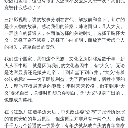
众热泪盈眶，但也有很多人还来不及去深入想一次：我们究
竟被什么感动了？
三部影视剧，讲的故事分别在古代、解放前和当下，都讲的
是小人物的故事。感动我们的答案，殊途同归：凡人大义。
一群热血的普通人，在面临选择的关键时刻，选择了胸怀大
义，选择了奋不顾身，选择了心向光明，而放弃了考虑个人
的得失，甚至自己的安危。
我们这个国家，我们这个民族，文化之所以绵延数千年，薪
火从不中断，就是因为我们的文化基因中，有“大义”。无论
是达官显贵还是贩夫走卒，上到庙堂下到市井，“大义”有着
公认的标准——为了民族利益，为了百姓福祉，牺牲小我的
人，理当获得最普遍的尊敬；平时营营役役，做不到用“大
义”要求自己，关键时刻却总会明白，为“大义”挺身而出的，
也能成为英雄。
在《狂飙》红透半边天后，中央政法委“公布”了张译所扮演
的警察安欣的幕后原型，但这原型并非只有一两个人，而是
千千万万个普通的一线警察：有年少就熬成白头的青年警察