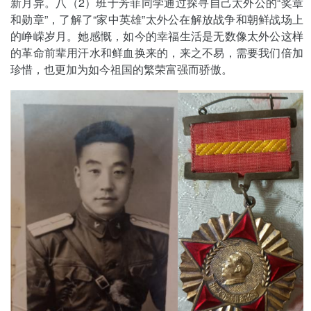
新月异。八（2）班于芳菲同学通过探寻自己太外公的“奖章
和勋章”，了解了“家中英雄”太外公在解放战争和朝鲜战场上
的峥嵘岁月。她感慨，如今的幸福生活是无数像太外公这样
的革命前辈用汗水和鲜血换来的，来之不易，需要我们倍加
珍惜，也更加为如今祖国的繁荣富强而骄傲。