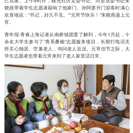
己在家。上午9时许，曙光社区党委书记、尚贤居委书记朱
晓燕带着学生志愿者敲响了他家门。孙阿婆开门迎客时满心
欢喜地说：“书记，好久不见。”“元宵节快乐！”朱晓燕递上元
宵。
青年报·青春上海记者从南桥镇团委了解到，今年1月起，十
余名大学生参与了“青系桑榆”志愿服务项目，长期打电话关
怀关心独居、空巢老人，询问老人近况。元宵佳节之际，大
学生志愿者也带着元宵来到了老人家里话日常。