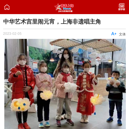

中华艺术宫里闹元宵，上海非遗唱主角
2023-02-05

文体