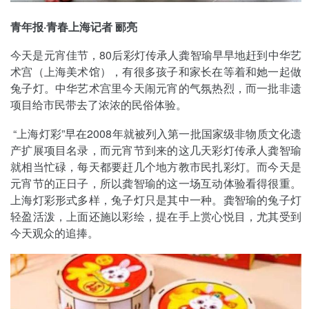
青年报·青春上海记者 郦亮
今天是元宵佳节，80后彩灯传承人龚智瑜早早地赶到中华艺
术宫（上海美术馆），有很多孩子和家长在等着和她一起做
兔子灯。中华艺术宫里今天闹元宵的气氛热烈，而一批非遗
项目给市民带去了浓浓的民俗体验。
“上海灯彩”早在2008年就被列入第一批国家级非物质文化遗
产扩展项目名录，而元宵节到来的这几天彩灯传承人龚智瑜
就相当忙碌，每天都要赶几个地方教市民扎彩灯。而今天是
元宵节的正日子，所以龚智瑜的这一场互动体验看得很重。
上海灯彩形式多样，兔子灯只是其中一种。龚智瑜的兔子灯
轻盈活泼，上面还施以彩绘，提在手上赏心悦目，尤其受到
今天观众的追捧。