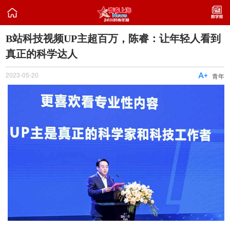

B站科技视频UP主超百万，陈睿：让年轻人看到
真正的科学达人
2023-05-20

青年