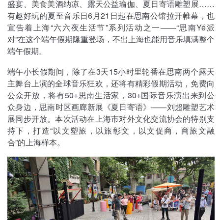
盛宴、美食美酒纳凉、露天公益瑜伽、夏日寄语雕塑展……
有趣好玩的夏至音乐日6月21日起在思南公馆拉开帷幕，也
宣告着上海“六六夜生活节”系列活动之一——“思南Yé派
对”在这个端午假期隆重登场，不出上海也能用音乐填满整个
端午假期。
端午小长假期间，除了在3天15小时里轮番在思南两个露天
主舞台上演的全球音乐狂欢，还将有精彩假期活动，免费向
公众开放，将有50+思南生活家，30+国际音乐演出来到公
众身边，思南时区画廊新展《夏日寄语》——刘超雕塑艺术
展同步开放。本次活动在上海市对外文化交流协会的特别支
持下，打造“以文塑旅，以旅彰文，以文促商，商旅文融
合”的上海样本。