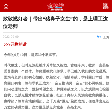

致敬燃灯者｜带出“猪鼻子女生”的，是上理工这
位老师
2023-09-09

上海
>>>开栏的话
今年的9月10日，是第39个教师节。
时代更迭，但时光深处桃李芳华恒久绽放。古往今来，教师一直是备
受尊崇的一个群体。尊师重教代代传承，早已融入我们的文化谱系。
因为有老师们的初心如磐、执着坚守、倾情奉献，学科回归本质，教
育回归初衷，教与学真正成为“一朵云推动另一朵云”的心灵唤醒。他
们闪动理想之光，燃起希望之光，辉耀奉献之光，以光观照内心检视
自我，也以光惜才绩学洞见前路，扛起了办好人民满意教育的重任，
也撑起了教育高地的崛起。当千万束“微光”聚而成炬，便喷薄出光芒
万丈的磅礴力量。这力量足以点亮城市，点亮未来。