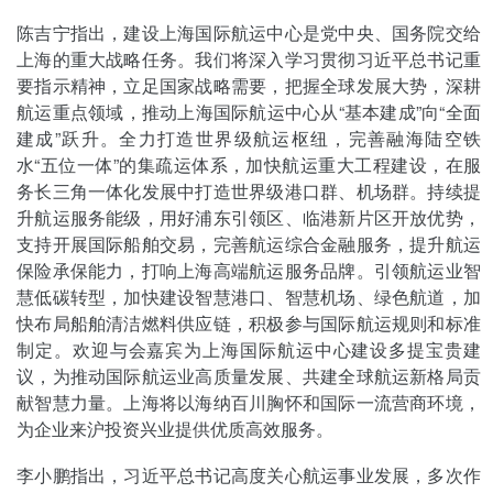
陈吉宁指出，建设上海国际航运中心是党中央、国务院交给
上海的重大战略任务。我们将深入学习贯彻习近平总书记重
要指示精神，立足国家战略需要，把握全球发展大势，深耕
航运重点领域，推动上海国际航运中心从“基本建成”向“全面
建成”跃升。全力打造世界级航运枢纽，完善融海陆空铁
水“五位一体”的集疏运体系，加快航运重大工程建设，在服
务长三角一体化发展中打造世界级港口群、机场群。持续提
升航运服务能级，用好浦东引领区、临港新片区开放优势，
支持开展国际船舶交易，完善航运综合金融服务，提升航运
保险承保能力，打响上海高端航运服务品牌。引领航运业智
慧低碳转型，加快建设智慧港口、智慧机场、绿色航道，加
快布局船舶清洁燃料供应链，积极参与国际航运规则和标准
制定。欢迎与会嘉宾为上海国际航运中心建设多提宝贵建
议，为推动国际航运业高质量发展、共建全球航运新格局贡
献智慧力量。上海将以海纳百川胸怀和国际一流营商环境，
为企业来沪投资兴业提供优质高效服务。
李小鹏指出，习近平总书记高度关心航运事业发展，多次作