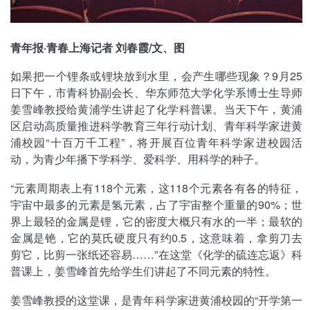
青年报·青春上海记者 刘春霞/文、图
如果把一个锂条或锂块放到水里，会产生哪些现象？9月25
日下午，市青科协副会长、华东师范大学化学系博士生导师
姜雪峰教授给黄浦学生讲起了化学科普课。当天下午，黄浦
区启动高质量推进科学教育三年行动计划、青年科学家进黄
浦校园“十百万千工程”，将开展百位青年科学家进校园活
动，为青少年播下学科学、爱科学、用科学的种子。
“元素周期表上有118个元素，这118个元素各有各的特征，
宇宙中最多的元素是氢元素，占了宇宙整个重量的90%；世
界上最轻的金属是锂，它的密度大概只有水的一半；最软的
金属是铯，它的莫氏硬度只有约0.5，这意味着，拿剪刀去
剪它，比剪一张纸还容易……”在这堂《化学的硫连忘返》科
普课上，姜雪峰首先给学生们讲起了不同元素的特性。
姜雪峰教授的这堂课，是青年科学家进黄浦校园的“开学第一