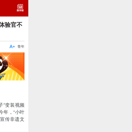
体验官不

青年
子”变装视频
今年，“小叶
量宣传非遗文