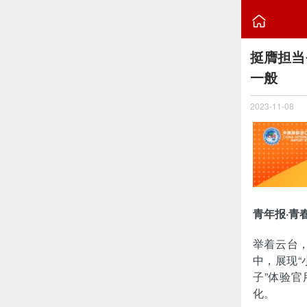

挺膺担当
一般
2023-11-08
青年报·青
举着云台
中，展现“
子”体验
化。