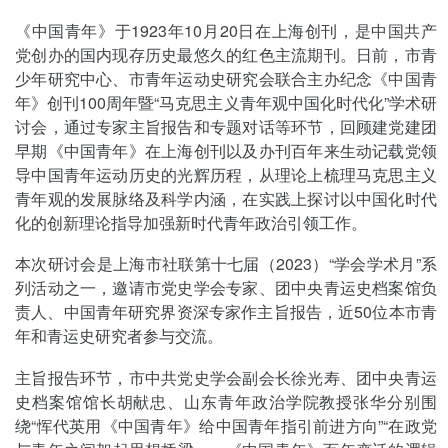
《中国青年》于1923年10月20日在上海创刊，是中国共产
党创办的国内现存历史最悠久的红色主流期刊。日前，市青
少年研究中心、市青年运动史研究会联合主办纪念《中国青
年》创刊100周年暨“马克思主义青年观中国化时代化”学术研
讨会，通过专家主旨报告和专题对话等环节，回顾建党建团
早期《中国青年》在上海创刊以及办刊百年来生动记载党领
导中国青年运动历史的光辉历程，从理论上梳理马克思主义
青年观的发展脉络及科学内涵，在实践上探讨以中国化时代
化的创新理论指导加强新时代青年政治引领工作。
本次研讨会是上海市社联第十七届（2023）“学会学术月”系
列活动之一，邀请市党史学会专家、团中央青运史档案馆负
责人、中国青年研究界资深专家作主旨报告，近50位本市青
年和青运史研究者参与交流。
主旨报告环节，市中共党史学会副会长徐光寿、团中央青运
史档案馆馆长胡献忠、山东青年政治学院教授张华分别围
绕“恽代英用《中国青年》给中国青年指引前进方向”“在政党