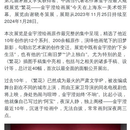
第九届茅盾文学奖获得者、中国当代著名作家金宇澄最大规
模展览“繁花——金宇澄绘画展”今天在上海东一美术馆开
幕。展览由谢晓冬策展，展期从2023年11月25日持续至
2024年1月28日。
本次展览是金宇澄绘画原作最完整的集中呈现，精选了他近
10年创作的12个系列、200余幅原作，演绎他画笔下的旧梦
新影，勾勒出艺术家的创作变迁。展览中既有金宇澄的“下乡
生活”，也有他的“江南旧梦”“沪上独白”。尤为特别的是，
《繁花》插图手稿集中亮相，包括与之相关的诸多手稿、设
计等，总计近40幅，首次以最全面的面貌公开展出。
过去10年，《繁花》已然成为最火的严肃文学IP，被改编成
舞台剧在不同的城市上演，而由王家卫导演的同名电视剧也
将上映，身处热闹与喧哗，金宇澄始终“不响”。比起小说，
他就像自己写过的“阿宝”，夜深人静，独上阁楼——金宇澄
最近10年，沉迷于绘画中，无法自拔，常常画到深夜两三
点。