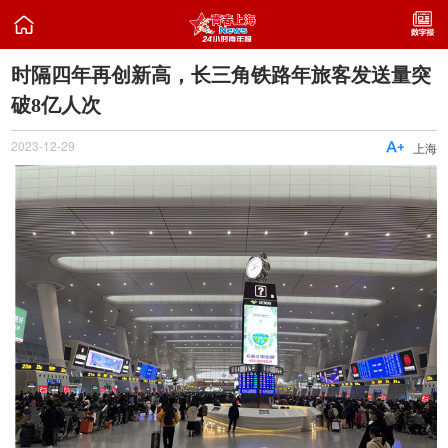

时隔四年再创新高，长三角铁路年旅客发送量突
破8亿人次
2023-12-29

上海