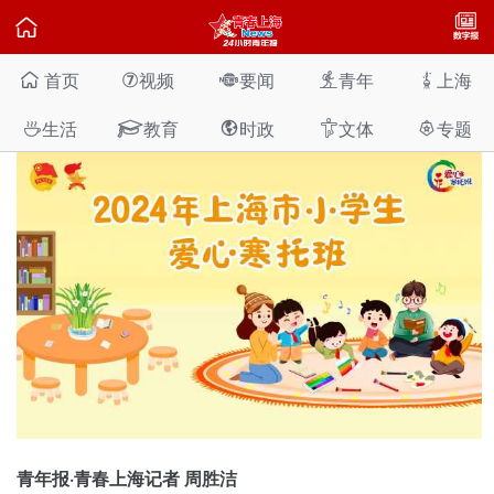

首页
视频
要闻
青年
上海

⑦



爱心寒托班全市办班点超220个，1月10日起报名
生活
教育
时政
文体
专题
2024-01-03






上海
青年报·青春上海记者 周胜洁