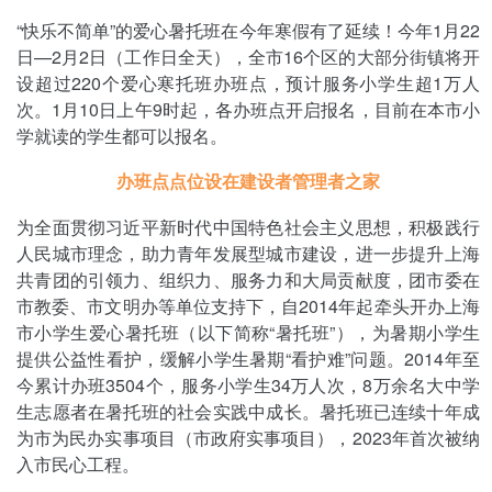
“快乐不简单”的爱心暑托班在今年寒假有了延续！今年1月22
日—2月2日（工作日全天），全市16个区的大部分街镇将开
设超过220个爱心寒托班办班点，预计服务小学生超1万人
次。1月10日上午9时起，各办班点开启报名，目前在本市小
学就读的学生都可以报名。
办班点点位设在建设者管理者之家
为全面贯彻习近平新时代中国特色社会主义思想，积极践行
人民城市理念，助力青年发展型城市建设，进一步提升上海
共青团的引领力、组织力、服务力和大局贡献度，团市委在
市教委、市文明办等单位支持下，自2014年起牵头开办上海
市小学生爱心暑托班（以下简称“暑托班”），为暑期小学生
提供公益性看护，缓解小学生暑期“看护难”问题。2014年至
今累计办班3504个，服务小学生34万人次，8万余名大中学
生志愿者在暑托班的社会实践中成长。暑托班已连续十年成
为市为民办实事项目（市政府实事项目），2023年首次被纳
入市民心工程。