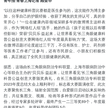
青年报·青春上海记者 顾金华
“以往这种健康科普比赛都是医生参与的，这次能作为博主参
加，分享自己的护眼经验，收获了网友的支持认可，真的非
常开心！”一位在健康内容领域深耕多年的微博博主这样表
示，作为“网络红人组”选手，她的作品《孩子近视以后有哪
些影响》荣获“贝贝乐·益起来，让世界看见”长三角眼健康科
普公益创意大赛网络红人组“年度最具影响力”奖。这场大赛
在微博话题讨论度超过三千万，不仅有医生、护士、药剂师
等医务工作者广泛参与，还有市民群众、小朋友们积极投
稿，真正掀起了全民关注眼健康的风潮。
据悉，这场由长三角眼病防治专科联盟、上海市眼病防治中
心等联合主办的“贝贝乐·益起来，让世界看见”长三角眼健康
科普公益创意大赛颁奖典礼，在长三角眼病防治专科联盟
2023年度总结大会上顺利举行，标志着大赛圆满收官。此次
大赛聚焦长三角、辐射全国范围，自爱眼日启动以来反响热
烈，共征集图文、视频、绘画等多种形式的科普作品千余
份，经过专家多轮评审，最终产生一二三等奖89个，年度最
佳单项奖9个，年度科普优创团队5个。