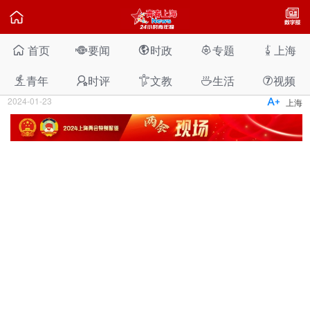

首页
要闻
时政
专题
上海





两会现场｜“小四眼”“小胖墩”太多，代表刘艳建
议为中小学设健康副校（园）长
青年
时评
文教
生活
视频




⑦
2024-01-23

上海