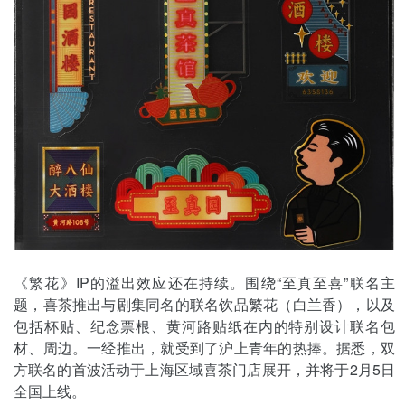
《繁花》IP的溢出效应还在持续。围绕“至真至喜”联名主
题，喜茶推出与剧集同名的联名饮品繁花（白兰香），以及
包括杯贴、纪念票根、黄河路贴纸在内的特别设计联名包
材、周边。一经推出，就受到了沪上青年的热捧。据悉，双
方联名的首波活动于上海区域喜茶门店展开，并将于2月5日
全国上线。