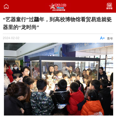

“艺器童行”过龘年，到高校博物馆看贸易造就瓷
器里的“龙时尚”
2024-02-02

青年