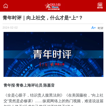

青年时评｜向上社交，什么才是“上”？
2024-02-02

时评
青年报·青春上海评论员 陈嘉音
《全是心眼子，结识贵人腹黑法则》《在美国藤校，“向上社
交”竟然是必修课》……纵观网络上的热门视频，难道说这届