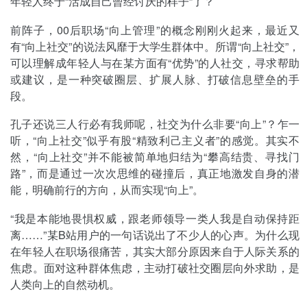
年轻人终于“活成自己曾经讨厌的样子”了？
前阵子，00后职场“向上管理”的概念刚刚火起来，最近又
有“向上社交”的说法风靡于大学生群体中。所谓“向上社交”，
可以理解成年轻人与在某方面有“优势”的人社交，寻求帮助
或建议，是一种突破圈层、扩展人脉、打破信息壁垒的手
段。
孔子还说三人行必有我师呢，社交为什么非要“向上”？乍一
听，“向上社交”似乎有股“精致利己主义者”的感觉。其实不
然，“向上社交”并不能被简单地归结为“攀高结贵、寻找门
路”，而是通过一次次思维的碰撞后，真正地激发自身的潜
能，明确前行的方向，从而实现“向上”。
“我是本能地畏惧权威，跟老师领导一类人我是自动保持距
离……”某B站用户的一句话说出了不少人的心声。为什么现
在年轻人在职场很痛苦，其实大部分原因来自于人际关系的
焦虑。面对这种群体焦虑，主动打破社交圈层向外求助，是
人类向上的自然动机。