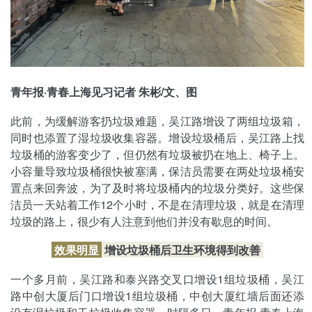
青年报·青春上海见习记者 朱彬/文、图
此前，为缓解游客扔垃圾难题，吴江路增设了两组垃圾箱，
同时也添置了湿垃圾收集容器。增设垃圾桶后，吴江路上找
垃圾桶的游客变少了，但仍然有垃圾被扔在地上、椅子上。
小容量导致垃圾桶很快被塞满，保洁员需要在两处垃圾桶安
置点来回奔波，为了及时将垃圾桶内的垃圾分类好。这些保
洁员一天站着工作12个小时，不是在清理垃圾，就是在清理
垃圾的路上，很少有人注意到他们并没有歇息的时间。
效果明显
增设垃圾桶后卫生环境得到改善
一个多月前，吴江路和泰兴路交叉口增设1组垃圾桶，吴江
路中创大厦后门口增设1组垃圾桶，中创大厦红墙后面还添