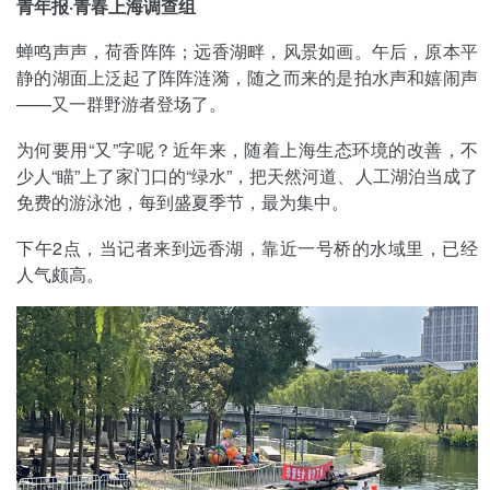
青年报·青春上海调查组
蝉鸣声声，荷香阵阵；远香湖畔，风景如画。午后，原本平
静的湖面上泛起了阵阵涟漪，随之而来的是拍水声和嬉闹声
——又一群野游者登场了。
为何要用“又”字呢？近年来，随着上海生态环境的改善，不
少人“瞄”上了家门口的“绿水”，把天然河道、人工湖泊当成了
免费的游泳池，每到盛夏季节，最为集中。
下午2点，当记者来到远香湖，靠近一号桥的水域里，已经
人气颇高。