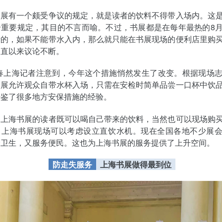
书展有一个颇受争议的规定，就是读者的饮料不得带入场内。这
个重要规定，其目的不言而喻。不过，书展都是在每年最热的8
行的，如果不能带水入内，那么就只能在书展现场的便利店里购
一直以来议论不断。
青春上海记者注意到，今年这个措施悄然发生了改变。根据现场
书展允许观众自带水杯入场，只需在安检时简单品尝一口杯中饮
借鉴了很多地方安保措施的经验。
，上海书展的读者既可以喝自己带来的饮料，当然也可以现场购
，上海书展现场可以考虑设立直饮水机。现在全国各地不少展
全卫生，又服务便民。这也为上海书展的服务提供了上升空间。
防走失服务
上海书展做得最到位