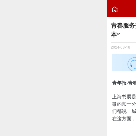

青春服务
本”
2024-08-18
青年报·青春
上海书展
微的却十
们都说，城
在这方面