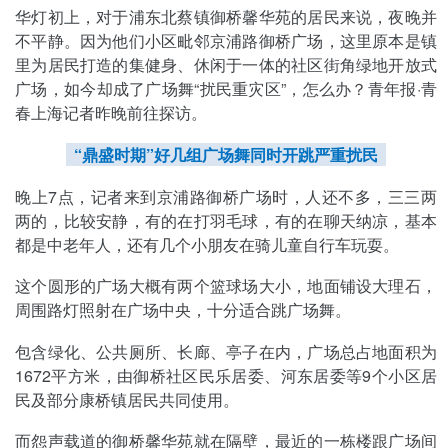
华灯初上，对于浦东北蔡镇御桥馨华苑的居民来说，夜晚并
不平静。因为他们小区毗邻京浦路御桥广场，这里原本是镇
里为居民打造的集健身、休闲于一体的社区街角绿地开放式
广场，如今却成了广场舞“扰民重灾区”，怎么办？青年报·青
春上海记者昨晚前往探访。
“鼎盛时期”好几组广场舞同时开跳严重扰民
晚上7点，记者来到京浦路御桥广场时，人还不多，三三两
两的，比较安静，有的在打羽毛球，有的在聊天纳凉，基本
都是中老年人，还有几个小朋友在骑儿童自行车玩耍。
这个圆形的广场大概有两个篮球场大小，地面铺设大理石，
周围路灯照射在广场中央，十分适合跳广场舞。
包含绿化、公共厕所、长廊、亭子在内，广场总占地面积为
1672平方米，由御桥社区民乐居委、河东居委等9个小区居
民及部分康桥镇居民共同使用。
而怨声载道的御桥馨华苑就在隔壁，最近的一栋楼跟广场间