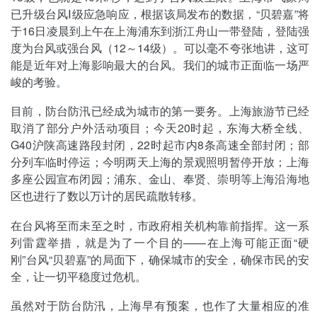
已升级台风Ⅰ级应急响应，根据该局发布的数据，“贝碧嘉”将
于16日凌晨到上午在上海浦东到浙江舟山一带登陆，登陆强
度为台风或强台风（12～14级）。可以毫不夸张地讲，这可
能是近年对上海影响最大的台风。我们的城市正面临一场严
峻的考验。
目前，防台防汛已经成为城市的第一要务。上海旅游节已经
取消了部分户外活动项目；今天20时起，东海大桥全线、
G40沪陕高速路段封闭，22时起市内8条高速全部封闭；部
分列车临时停运；今明两天上海的景观照明暂停开放；上海
多座公园宣布闭园；浦东、金山、奉贤、崇明等上海沿海地
区也进行了数以万计的居民疏散转移。
在台风将至而未至之时，市政府相关机构靠前指挥。这一系
列雷霆举措，就是为了一个目的——在上海可能正面“硬
刚”台风“贝碧嘉”的局面下，确保城市的安全，确保市民的安
全，让一切平稳度过危机。
虽然对于防台防汛，上海早有预案，也作了大量相应的准