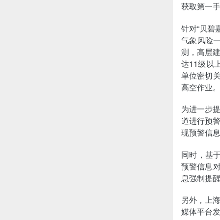
获取第一
针对“贝碧
气象风险
测，高层建
达11级以
单位密切关
高空作业
为进一步
道进行预
现预警信
同时，基于
预警信息对
息强制提
另外，上
媒体平台发