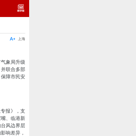

上海
市气象局升级
，并联合多部
，保障市民安
息专报》，支
家嘴、临港新
的台风边界层
的影响差异，