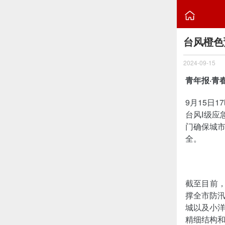

台风橙色
2024-09-15
青年报·青
9月15日
台风Ⅰ级应
门确保城
全。
截至目前
撑全市防汛
城以及小
精细结构