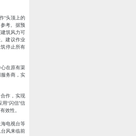
作“头顶上的
策参考。据预
层建筑风力可
级。建议作业
建筑停止所有
中心在原有渠
用服务商，实
密合作，实现
用“闪信”信
的有效性。
上海电视台等
从台风来临前