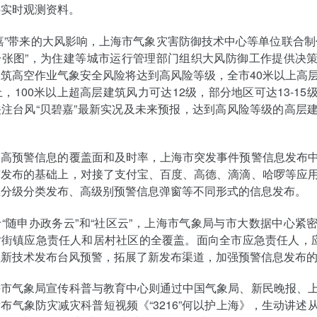
手实时观测资料。
嘉”带来的大风影响，上海市气象灾害防御技术中心等单位联合制
一张图”，为住建等城市运行管理部门组织大风防御工作提供决
筑高空作业气象安全风险将达到高风险等级，全市40米以上高
上，100米以上超高层建筑风力可达12级，部分地区可达13-15
注台风“贝碧嘉”最新实况及未来预报，达到高风险等级的高层
。
提高预警信息的覆盖面和及时率，上海市突发事件预警信息发布
警发布的基础上，对接了支付宝、百度、高德、滴滴、哈啰等应
息分级分类发布、高级别预警信息弹窗等不同形式的信息发布。
“随申办政务云”和“社区云”，上海市气象局与市大数据中心紧
街镇应急责任人和居村社区的全覆盖。面向全市应急责任人，应
醒新技术发布台风预警，拓展了新发布渠道，加强预警信息发布
海市气象局宣传科普与教育中心则通过中国气象局、新民晚报、
布气象防灾减灾科普短视频《“3216”何以护上海》，生动讲述