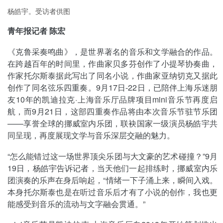
杨皓宇。受访者供图
青年报记者 陈宏
《克鲁采奏鸣曲》，是世界著名的音乐和文学融合的作品。
在跨越百年的时间里，作曲家贝多芬创作了小提琴协奏曲，
作家托尔斯泰据此写出了同名小说，作曲家亚纳切克又据此
创作了同名弦乐四重奏。9月17日-22日，已陪伴上海乐迷朋
友10年的凯迪拉克·上海音乐厅品牌项目mini音乐节再度启
航，而9月21日，这部四重奏作品将由本次音乐节驻节乐团
——享誉全球的挪威室内乐团，联袂国家一级演员杨皓宇共
同呈现，再度展现文学与音乐深层交融的魅力。
“怎么能错过这一场世界顶尖乐团与大文豪的艺术碰撞？”9月
19日，杨皓宇告诉记者，当天他们一起排练时，挪威室内乐
团演奏的乐声在身后响起，“情绪一下子涌上来，瞬间入戏。
本身托尔斯泰也是在听过音乐后才有了小说的创作，我也更
能感受到音乐的流动与文字融会贯通。”