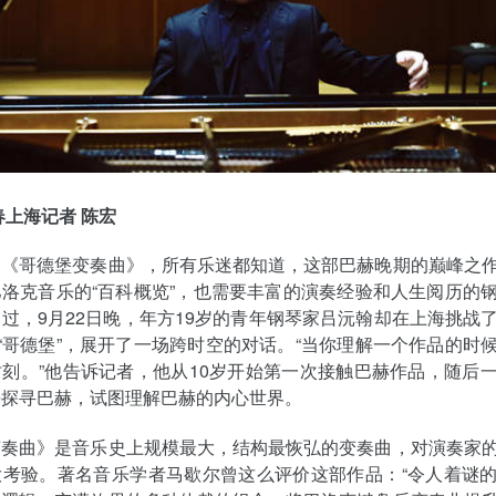
春上海记者 陈宏
的《哥德堡变奏曲》，所有乐迷都知道，这部巴赫晚期的巅峰之
洛克音乐的“百科概览”，也需要丰富的演奏经验和人生阅历的
过，9月22日晚，年方19岁的青年钢琴家吕沅翰却在上海挑战
的“哥德堡”，展开了一场跨时空的对话。“当你理解一个作品的时
刻。”他告诉记者，他从10岁开始第一次接触巴赫作品，随后
去探寻巴赫，试图理解巴赫的内心世界。
变奏曲》是音乐史上规模最大，结构最恢弘的变奏曲，对演奏家
大考验。著名音乐学者马歇尔曾这么评价这部作品：“令人着谜