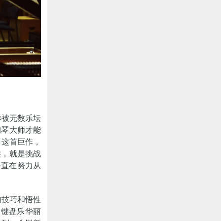
作被无数乐坛
钢琴大师才能
了这首巨作，
候，就是挑战
一直在努力从
的技巧和悟性
的键盘乐华丽