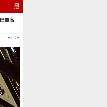
“巴赫高

文教