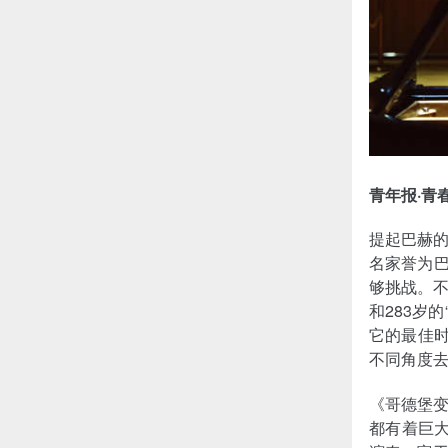
青年报·青
提起巴赫
名家誉为巴
够挑战。不
和283岁
它的最佳时
不同角度
《哥德堡
都有着巨