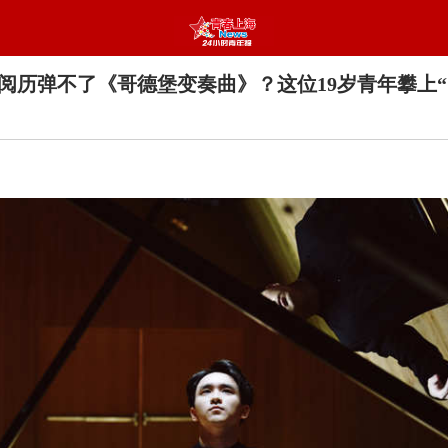
阅历弹不了《哥德堡变奏曲》？这位19岁青年攀上