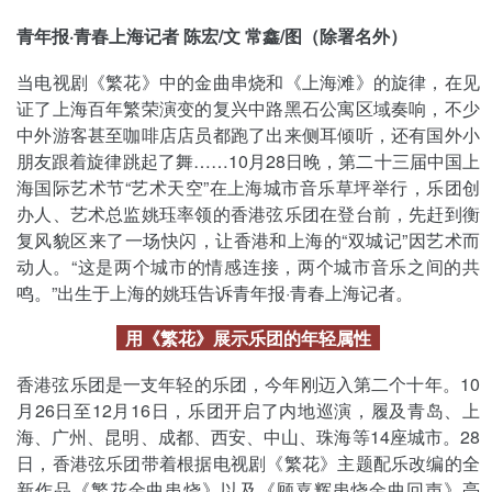
青年报·青春上海记者 陈宏/文 常鑫/图（除署名外）
当电视剧《繁花》中的金曲串烧和《上海滩》的旋律，在见
证了上海百年繁荣演变的复兴中路黑石公寓区域奏响，不少
中外游客甚至咖啡店店员都跑了出来侧耳倾听，还有国外小
朋友跟着旋律跳起了舞……10月28日晚，第二十三届中国上
海国际艺术节“艺术天空”在上海城市音乐草坪举行，乐团创
办人、艺术总监姚珏率领的香港弦乐团在登台前，先赶到衡
复风貌区来了一场快闪，让香港和上海的“双城记”因艺术而
动人。“这是两个城市的情感连接，两个城市音乐之间的共
鸣。”出生于上海的姚珏告诉青年报·青春上海记者。
用《繁花》展示乐团的年轻属性
香港弦乐团是一支年轻的乐团，今年刚迈入第二个十年。10
月26日至12月16日，乐团开启了内地巡演，履及青岛、上
海、广州、昆明、成都、西安、中山、珠海等14座城市。28
日，香港弦乐团带着根据电视剧《繁花》主题配乐改编的全
新作品《繁花金曲串烧》以及《顾嘉辉串烧金曲回声》亮