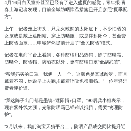
4月16日白天室外甚至已经有了进入盛夏的感觉，青年报·青
春上海记者发现，目前全城防晒降温措施已开启参照“夏季配
方”。
上午，记者走上街头，只见火辣辣的太阳底下，不少怕晒的
女孩或是戴上遮阳帽、穿上防晒服，或是撑起阳伞，甚至套
上防晒面罩……申城俨然提前开启了“全民防晒”模式。
记者在电商平台上看到，各种防晒用品热销，除了防晒霜、
防晒伞、防晒帽、防晒衣以外，更有防晒口罩“全副武装”。
“帮我妈买的口罩，我俩一人一个。这颜色是真减龄呀，而且
戴着不闷，她说早上去跑步戴着呼吸也很顺畅。”一位年轻消
费者评价道。
“我这阵子出门都是墨镜+遮阳帽+口罩。”90后龚小姐表示，
现在紫外线太强，光靠防晒霜已经难以抵挡，需要“物理防
护”。
“3月以来，我们淘宝天猫平台上，防晒产品成交同比提升近