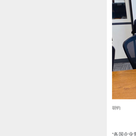
胡钧
“各国企