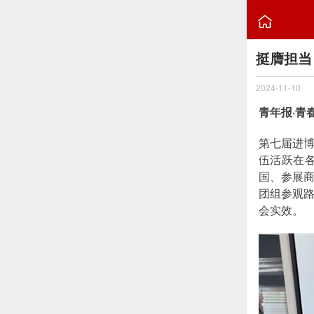

挺膺担当
2024-11-10
青年报·青
第七届进
伍活跃在
国、参展
团组参观
会实效。