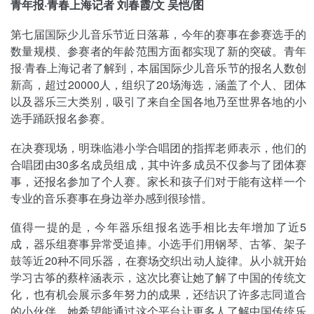
青年报·青春上海记者 刘春霞/文 吴恺/图
第七届国际少儿音乐节近日落幕，今年的赛事在参赛选手的
数量规模、参赛者的年龄范围方面都实现了新的突破。青年
报·青春上海记者了解到，本届国际少儿音乐节的报名人数创
新高，超过20000人，组织了20场海选，涵盖了个人、团体
以及器乐三大类别，吸引了来自全国各地乃至世界各地的小
选手踊跃报名参赛。
在决赛现场，明珠临港小学合唱团的指挥老师表示，他们的
合唱团由30多名成员组成，其中许多成员不仅参与了团体赛
事，还报名参加了个人赛。家长和孩子们对于能有这样一个
专业的音乐赛事在身边举办感到很珍惜。
值得一提的是，今年器乐组报名选手相比去年增加了近5
成，器乐组赛事异常受追捧。小选手们用钢琴、古筝、架子
鼓等近20种不同乐器，在赛场交织出动人旋律。从小就开始
学习古筝的蔡梓涵表示，这次比赛让她了解了中国的传统文
化，也有机会展示多年努力的成果，还结识了许多志同道合
的小伙伴，她希望能通过这个平台让更多人了解中国传统乐