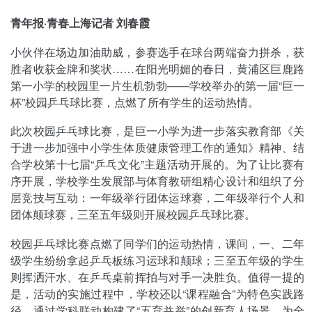
青年报·青春上海记者 刘春霞
小伙伴在场边加油助威，参赛选手在球台两端奋力拼杀，获
胜者收获金牌和奖状……在阳光明媚的春日，黄浦区巨鹿路
第一小学的校园里一片生机勃勃——学校举办的第一届“巨一
杯”校园乒乓球比赛，点燃了所有学生的运动热情。
此次校园乒乓球比赛，是巨一小学为进一步落实教育部《关
于进一步加强中小学生体质健康管理工作的通知》精神、结
合学校第十七届“乒乓文化”主题活动开展的。为了让比赛有
序开展，学校学生发展部与体育教研组精心设计和组织了分
层竞技与互动：一年级举行团体运球赛，二年级举行个人和
团体颠球赛，三至五年级则开展校园乒乓球比赛。
校园乒乓球比赛点燃了同学们的运动热情，课间，一、二年
级学生纷纷拿起乒乓板练习运球和颠球；三至五年级的学生
则挥洒汗水、在乒乓桌前挥拍与对手一决胜负。值得一提的
是，活动的实施过程中，学校还以“课程融合”为特色实践路
径，通过学科联动构建了“五育并举”的创新育人场景，为全