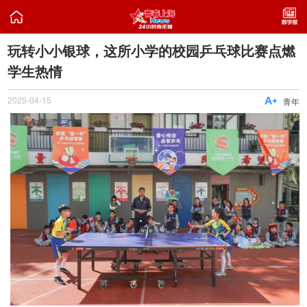

玩转小小银球，这所小学的校园乒乓球比赛点燃
学生热情
2025-04-15

青年