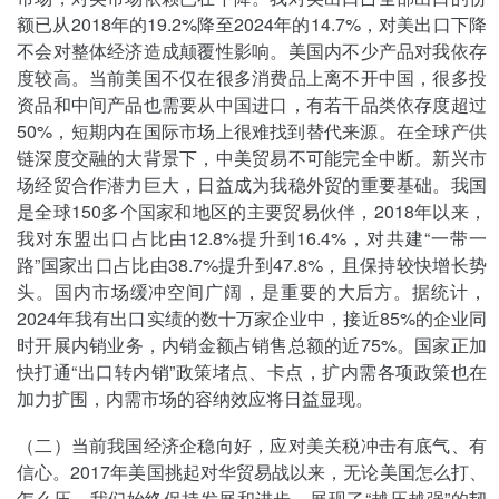
额已从2018年的19.2%降至2024年的14.7%，对美出口下降
不会对整体经济造成颠覆性影响。美国内不少产品对我依存
度较高。当前美国不仅在很多消费品上离不开中国，很多投
资品和中间产品也需要从中国进口，有若干品类依存度超过
50%，短期内在国际市场上很难找到替代来源。在全球产供
链深度交融的大背景下，中美贸易不可能完全中断。新兴市
场经贸合作潜力巨大，日益成为我稳外贸的重要基础。我国
是全球150多个国家和地区的主要贸易伙伴，2018年以来，
我对东盟出口占比由12.8%提升到16.4%，对共建“一带一
路”国家出口占比由38.7%提升到47.8%，且保持较快增长势
头。国内市场缓冲空间广阔，是重要的大后方。据统计，
2024年我有出口实绩的数十万家企业中，接近85%的企业同
时开展内销业务，内销金额占销售总额的近75%。国家正加
快打通“出口转内销”政策堵点、卡点，扩内需各项政策也在
加力扩围，内需市场的容纳效应将日益显现。
（二）当前我国经济企稳向好，应对美关税冲击有底气、有
信心。2017年美国挑起对华贸易战以来，无论美国怎么打、
怎么压，我们始终保持发展和进步，展现了“越压越强”的韧