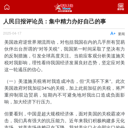

人民日报评论员：集中精力办好自己的事
2025-04-17

要闻
美国政府逆世界潮流而动，对包括我国在内的几乎所有贸易
伙伴出台所谓的“对等关税”，我国第一时间采取了坚决有力
的反制措施，引发全球高度关注。当前应客观分析美滥施关
税对我影响，理性看待我国经济发展良好态势，坚定应对美
这一轮遏压的信心。
（一）美滥施关税将对我造成冲击，但“天塌不下来”。此次
美国政府对我加征34%的关税，加上此前加征的关税，将严
重抑制双边贸易，短期内不可避免地对我出口造成负面影
响，加大经济下行压力。
但要看到，中国是超大规模经济体，面对美国的关税霸凌冲
击，我们具有强大的抗压能力。近年来我们积极构建多元化
市场，对美市场依赖已在下降。我对美出口占全部出口的份