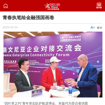

青春执笔绘金融强国画卷
2025-05-04

青年
“四叶草之约”青年突击队护航进博会。本版均为受访者供图