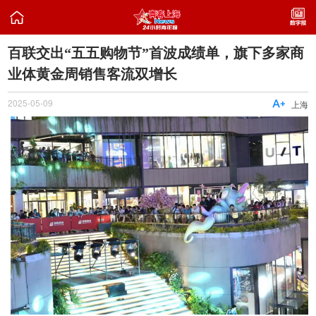

百联交出“五五购物节”首波成绩单，旗下多家商
业体黄金周销售客流双增长
2025-05-09

上海