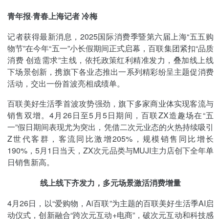
青年报·青春上海记者 冷梅
记者获得最新消息，2025国际消费季暨第六届上海“五五购
物节”在今年“五一”小长假期间正式启幕，百联集团紧扣“品质
消费 创造需求”主线，依托政策红利精准发力，叠加线上线
下场景创新，携旗下各业态推出一系列精彩纷呈主题促消费
活动，交出一份首波亮相成绩单。
百联美好生活季首波攻势强劲，旗下多家商业体实现客流与
销售双增。4月26日至5月5日期间，百联ZX造趣场在“五
一”假日期间表现尤为突出，凭借二次元业态的火热持续吸引
Z世代客群，客流同比激增205%，规模销售同比增长
190%，5月1日当天，ZX次元品类与MUJI主力店创下全年单
日销售新高。
线上线下齐发力，多元场景激活消费增量
4月26日，以“爱购物，Ai百联”为主题的百联美好生活季AI启
动仪式，创新融合“跨次元互动+电商”，破次元互动和科技感