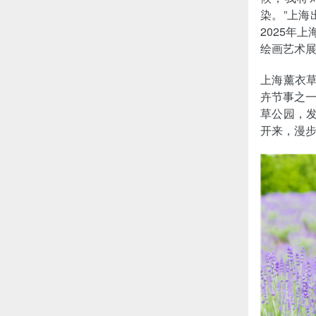
染。”上
2025年
绘画艺术
上海薰衣草
卉节事之
草公园，发
开来，漫