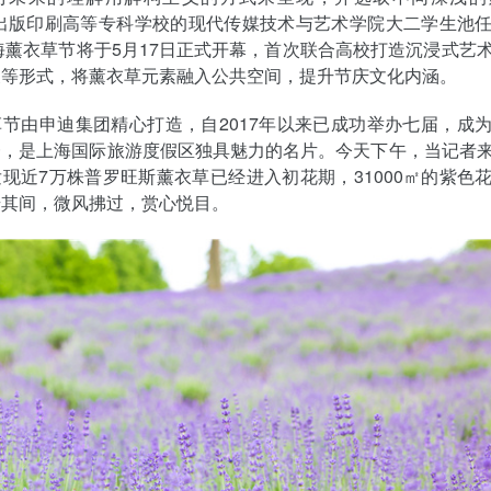
海出版印刷高等专科学校的现代传媒技术与艺术学院大二学生池
上海薰衣草节将于5月17日正式开幕，首次联合‌高校‌打造沉浸式艺
展等形式，将薰衣草元素融入公共空间，提升节庆文化内涵。
节由申迪集团精心打造，自2017年以来已成功举办七届，成
一，是上海国际旅游度假区独具魅力的名片。今天下午，当记者
现近7万株普罗旺斯薰衣草已经进入初花期，31000㎡的紫色
步其间，微风拂过，赏心悦目。