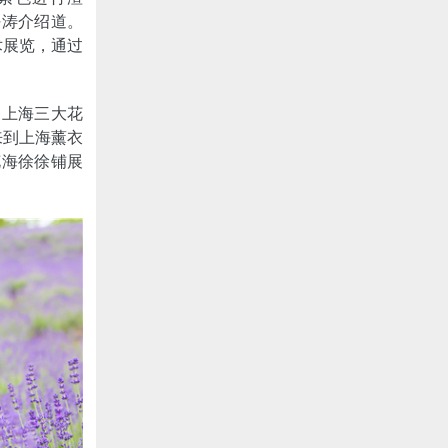
任涛介绍道。
术展览，通过
为上海三大花
来到上海薰衣
花海徐徐铺展