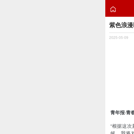

紫色浪漫
2025-05-09
青年报·青
“根据这
候，我将